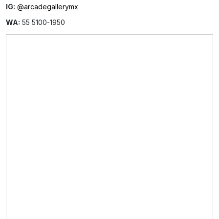
IG:
@arcadegallerymx
WA:
55 5100-1950