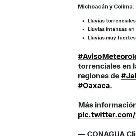
Michoacán y Colima
.
Lluvias torrenciales
Lluvias intensas
en 
Lluvias muy fuertes
#AvisoMeteorol
torrenciales en 
regiones de
#Jal
#Oaxaca
.
Más informació
pic.twitter.co
— CONAGUA Cli