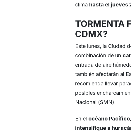
clima
hasta el jueves 2
TORMENTA F
CDMX?
Este lunes, la Ciudad 
combinación de un
can
entrada de aire húmedo
también afectarán al E
recomienda llevar para
posibles encharcamient
Nacional (SMN).
En el
océano Pacífico
intensifique a huracá