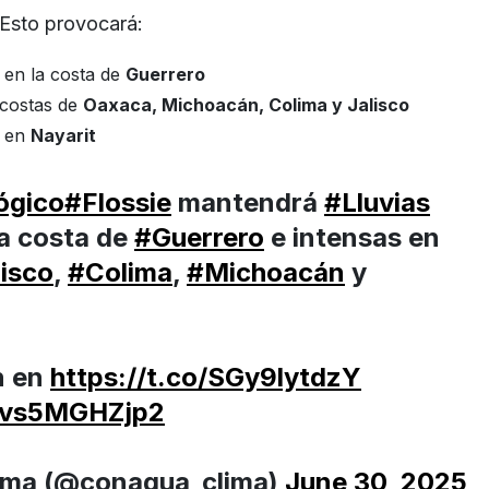
 Esto provocará:
en la costa de
Guerrero
costas de
Oaxaca, Michoacán, Colima y Jalisco
en
Nayarit
ógico
#Flossie
mantendrá
#Lluvias
la costa de
#Guerrero
e intensas en
isco
,
#Colima
,
#Michoacán
y
n en
https://t.co/SGy9lytdzY
m/vs5MGHZjp2
ma (@conagua_clima)
June 30, 2025