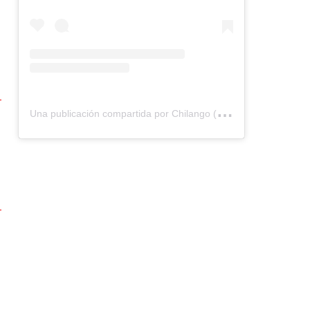
U
na publicación compartida por Chilango (@chilangocom)