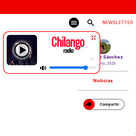
NEWSLETTER
Por
Chío Sánchez
Future, Metro Boomin & Kendrick L
30 junio, 2025
Gracias!
Noticias
Compartir