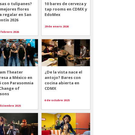
sas o tulipanes?
10 bares de cerveza y
 mejores flores
tap rooms en CDMX y
a regalar en San
EdoMex
entín 2026
29 de enero 2026
 febrero 2026
am Theater
¿De la vista nace el
resa a México en
antojo? Bares con
6 con Parasomnia
cocina abierta en
 Change of
CDMX
sons
6 de octubre 2025
diciembre 2025