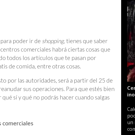
s para poder ir de
shopping,
tienes que saber
 centros comerciales habrá ciertas cosas que
o todos los artículos que te pasan por
atis de comida, entre otras cosas.
o por las autoridades, será a partir del 25 de
Cen
reanudar sus operaciones. Para que estés bien
ino
r qué sí y qué no podrás hacer cuando salgas
Cal
poc
un 
s comerciales
com