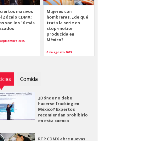
ciertos masivos
Mujeres con
el Zócalo CDMX:
hombreras, ¿de qué
os son los 10 más
trata la serie en
scados
stop-motion
producida en
México?
 septiembre 2025
6 de agosto 2025
icias
Comida
¿Dónde no debe
hacerse fracking en
México? Expertos
recomiendan prohibirlo
en esta cuenca
RTP CDMX abre nuevas