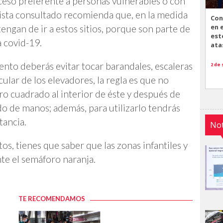
cceso preferente a personas vulnerables o con
lista consultado recomienda que, en la medida
Con
en 
tengan de ir a estos sitios, porque son parte de
est
a covid-19.
ata
ento deberás evitar tocar barandales, escaleras
2 de
cular de los elevadores, la regla es que no
o cuadrado al interior de éste y después de
ado de manos; además, para utilizarlo tendrás
tancia.
Not
itos, tienes que saber que las zonas infantiles y
nte el semáforo naranja.
TE RECOMENDAMOS