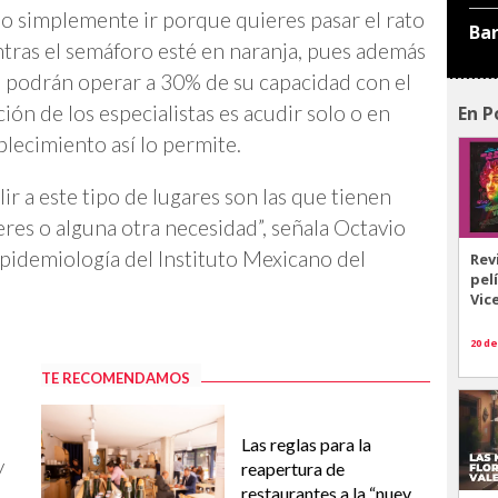
l o simplemente ir porque quieres pasar el rato
Ba
ntras el semáforo esté en naranja, pues además
o podrán operar a 30% de su capacidad con el
ón de los especialistas es acudir solo o en
En P
blecimiento así lo permite.
r a este tipo de lugares son las que tienen
eres o alguna otra necesidad”, señala Octavio
 epidemiología del Instituto Mexicano del
Rev
pel
Vic
20 de
TE RECOMENDAMOS
s
Las reglas para la
y
reapertura de
restaurantes a la “nueva