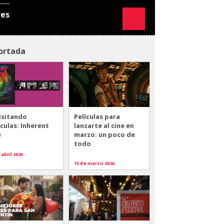
res
ortada
isitando
Películas para
ículas: Inherent
lanzarte al cine en
e
marzo: un poco de
todo
 abril 2026
15 de marzo 2026