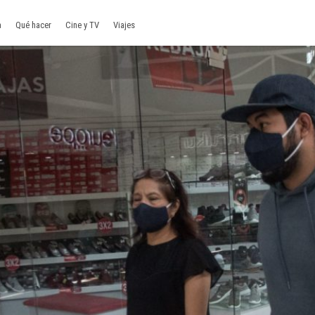
a
Qué hacer
Cine y TV
Viajes