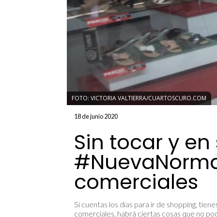
FOTO: VICTORIA VALTIERRA/CUARTOSCURO.COM
18 de junio 2020
Sin tocar y en 
#NuevaNormal
comerciales
Si cuentas los días para ir de shopping, tie
comerciales, habrá ciertas cosas que no po