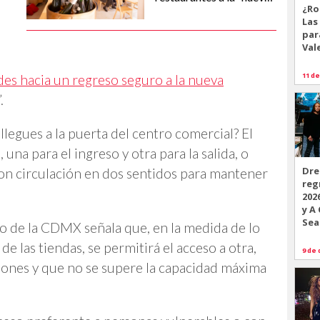
¿Ro
normalidad”
Las
par
Val
11 de
des hacia un regreso seguro a la nueva
”.
legues a la puerta del centro comercial? El
una para el ingreso y otra para la salida, o
Dre
 con circulación en dos sentidos para mantener
reg
202
y A
Sea
 de la CDMX señala que, en la medida de lo
de las tiendas, se permitirá el acceso a otra,
9 de 
ciones y que no se supere la capacidad máxima