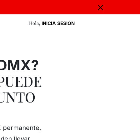
Hola,
INICIA SESIÓN
CDMX?
 PUEDE
PUNTO
X permanente,
den llevar.