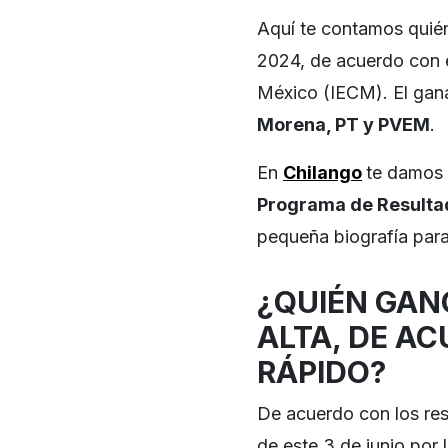
Aquí te contamos qui
2024, de acuerdo con el
México (IECM). El gana
Morena, PT y PVEM
.
En
Chilango
te damos t
Programa de Resultad
pequeña biografía par
¿QUIÉN GAN
ALTA, DE A
RÁPIDO?
De acuerdo con los res
de este 3 de junio por