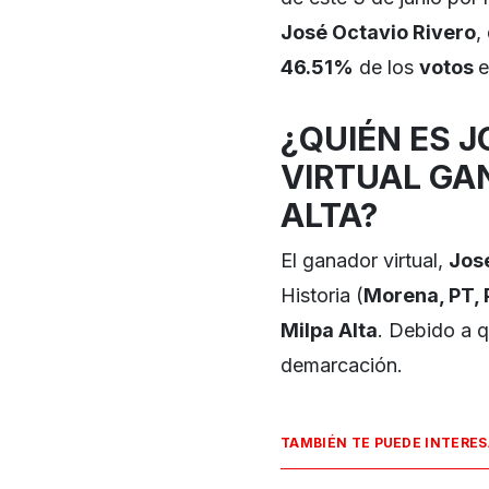
José Octavio Rivero
,
46.51%
de los
votos
e
¿QUIÉN ES J
VIRTUAL GA
ALTA?
El ganador virtual,
Jos
Historia (
Morena, PT,
Milpa Alta
. Debido a q
demarcación.
TAMBIÉN TE PUEDE INTERE