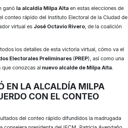
én ganó
la alcaldía Milpa Alta
en estas elecciones de
 conteo rápido del Instituto Electoral de la Ciudad de
dor virtual es
José Octavio Rivero
, de la coalición
odos los detalles de esta victoria virtual, cómo va el
os Electorales Preliminares
(
PREP
), así como una
a que conozcas al
nuevo alcalde de Milpa Alta
.
Ó EN LA ALCALDÍA MILPA
CUERDO CON EL CONTEO
ultados del conteo rápido difundidos la madrugada
 la consejera presidenta del IECM, Patricia Avendaño.