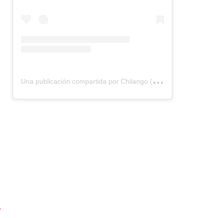
U
na publicación compartida por Chilango (@chilangocom)