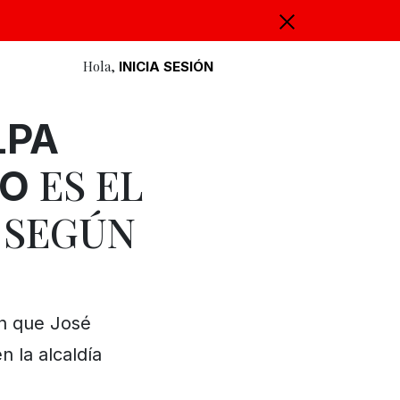
Hola,
INICIA SESIÓN
LPA
ES EL
IO
, SEGÚN
an que José
 la alcaldía