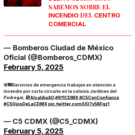
SABEMOS SOBRE EL
DEL
INCENDIO
CENTRO
COMERCIAL
— Bomberos Ciudad de México
Oficial (@Bomberos_CDMX)
February 5, 2025
🚨🚒Servicios de emergencia trabajan en atención a
incendio por corto circuito en la colonia Jardines del
Pedregal,
@AlcaldiaAO
.
#911CDMX
#C5ConConfianza
#C5OjosDeLaCDMX
pic.twitter.com/UO7y5BFqz1
— C5 CDMX (@C5_CDMX)
February 5, 2025