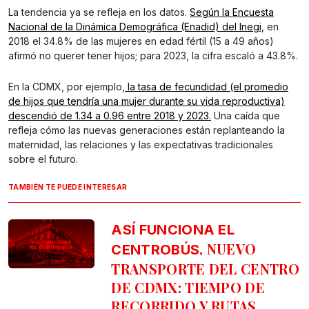
La tendencia ya se refleja en los datos.
Según la Encuesta
Nacional de la Dinámica Demográfica (Enadid) del Inegi,
en
2018 el 34.8% de las mujeres en edad fértil (15 a 49 años)
afirmó no querer tener hijos; para 2023, la cifra escaló a 43.8%.
En la CDMX, por ejemplo,
la tasa de fecundidad (el promedio
de hijos que tendría una mujer durante su vida reproductiva)
descendió de 1.34 a 0.96 entre 2018 y 2023.
Una caída que
refleja cómo las nuevas generaciones están replanteando la
maternidad, las relaciones y las expectativas tradicionales
sobre el futuro.
TAMBIÉN TE PUEDE INTERESAR
ASÍ FUNCIONA EL
, NUEVO
CENTROBÚS
TRANSPORTE DEL CENTRO
DE CDMX: TIEMPO DE
RECORRIDO Y RUTAS