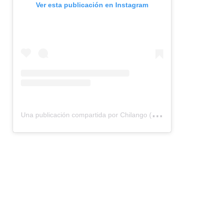
Ver esta publicación en Instagram
U
na publicación compartida por Chilango (@chilangocom)