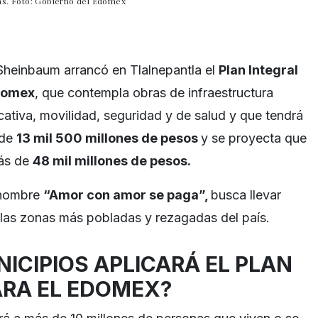
ras. Foto: Gobierno del Edomex
Sheinbaum arrancó en Tlalnepantla el
Plan Integral
Edomex
, que contempla obras de infraestructura
cativa, movilidad, seguridad y de salud y que tendrá
 de
13 mil 500 millones de pesos
y se proyecta que
más de
48 mil millones de pesos.
l nombre
“Amor con amor se paga”,
busca llevar
e las zonas más pobladas y rezagadas del país.
ICIPIOS APLICARÁ EL PLAN
ARA EL EDOMEX?