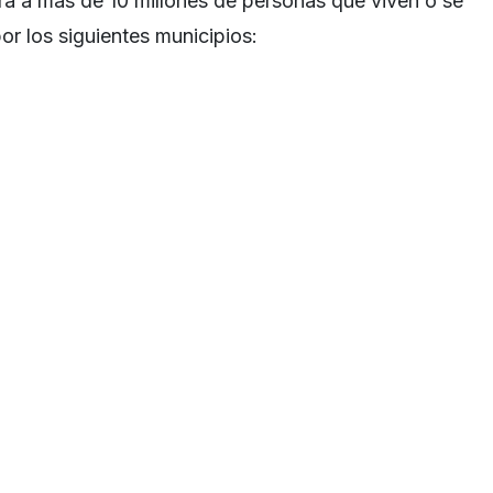
ará a más de 10 millones de personas que viven o se
or los siguientes municipios: