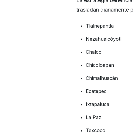
La estrategia benefici
trasladan diariamente p
Tlalnepantla
Nezahualcóyotl
Chalco
Chicoloapan
Chimalhuacán
Ecatepec
Ixtapaluca
La Paz
Texcoco