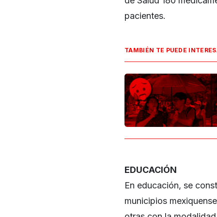
de Salud 180 medicamen
pacientes.
TAMBIÉN TE PUEDE INTERE
EDUCACIÓN
En educación, se const
municipios mexiquense
otras con la modalidad