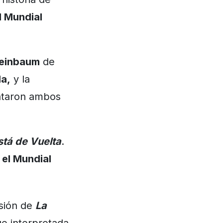
l Mundial
heinbaum
de
da,
y la
ntaron ambos
stá de Vuelta
.
 el Mundial
rsión de
La