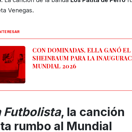
a
. La canción de la banda
Los Patita de Perro
fu
eta Venegas.
INTERESAR
CON DOMINADAS, ELLA GANÓ EL
SHEINBAUM PARA LA INAUGURAC
MUNDIAL 2026
 Futbolista
, la canción
ta rumbo al Mundial