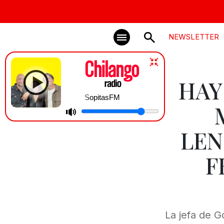
NEWSLETTER
HAY
SopitasFM
LEN
F
La jefa de G