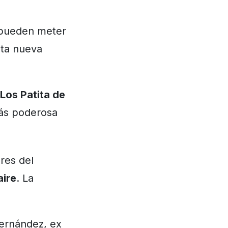
 pueden meter
sta nueva
Los Patita de
más poderosa
res del
aire
. La
 Hernández, ex