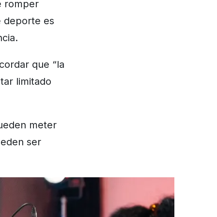
de romper
e deporte es
cia.
ecordar que “la
ar limitado
pueden meter
pueden ser