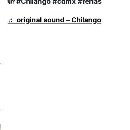
🫣 #Chilango #cdmx #ferias
♬ original sound – Chilango