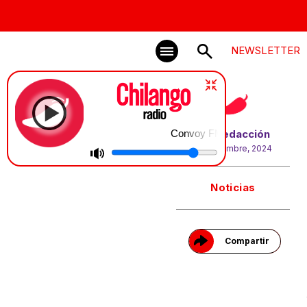
NEWSLETTER
Convoy FM con Olallo Rubio
Por
Redacción
20 diciembre, 2024
Gracias!
Noticias
Compartir