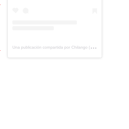
U
na publicación compartida por Chilango (@chilangocom)