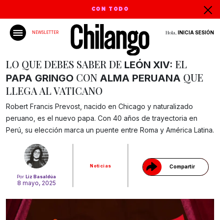
CON TODO
Hola,
INICIA SESIÓN
NEWSLETTER
LO QUE DEBES SABER DE
EL
LEÓN XIV:
CON
QUE
PAPA GRINGO
ALMA PERUANA
LLEGA AL VATICANO
Robert Francis Prevost, nacido en Chicago y naturalizado
Gracias!
peruano, es el nuevo papa. Con 40 años de trayectoria en
Perú, su elección marca un puente entre Roma y América Latina.
Noticias
Compartir
Por
Liz Basaldúa
8 mayo, 2025