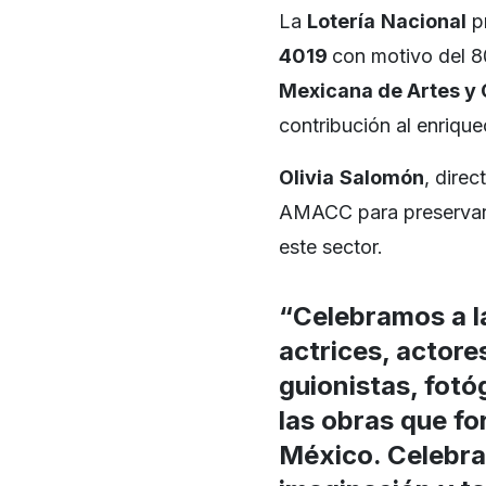
La
Lotería
Nacional
pr
4019
con motivo del 80
Mexicana de Artes y 
contribución al enriquec
Olivia
Salomón
, direc
AMACC para preservar l
este sector.
“Celebramos a l
actrices, actore
guionistas, fotó
las obras que fo
México. Celebra