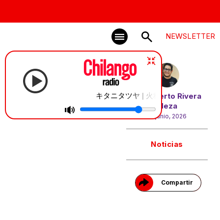
NEWSLETTER
キタニタツヤ | 火種
Por
Alberto Rivera
Meza
18 junio, 2026
Gracias!
Noticias
Compartir