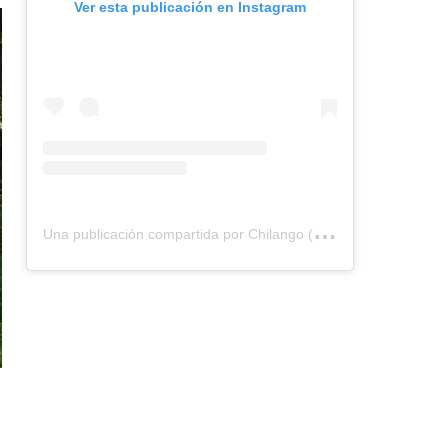
Ver esta publicación en Instagram
U
na publicación compartida por Chilango (@chilangocom)