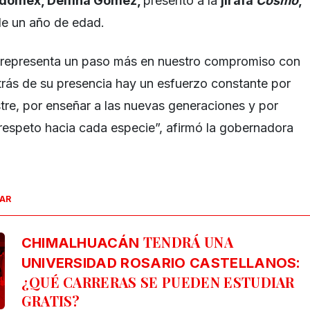
domex, Delfina Gómez,
presentó a la
jirafa
Cosmo
,
de un año de edad.
representa un paso más en nuestro compromiso con
etrás de su presencia hay un esfuerzo constante por
stre, por enseñar a las nuevas generaciones y por
l respeto hacia cada especie”, afirmó la gobernadora
SAR
TENDRÁ UNA
CHIMALHUACÁN
:
UNIVERSIDAD ROSARIO CASTELLANOS
¿QUÉ CARRERAS SE PUEDEN ESTUDIAR
GRATIS?