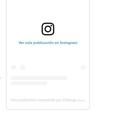
Ver esta publicación en Instagram
U
na publicación compartida por Chilango (@chilangocom)