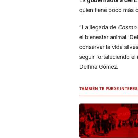
La
gobernadora del E
quien tiene poco más 
“La llegada de
Cosmo
el bienestar animal. D
conservar la vida silve
seguir fortaleciendo e
Delfina Gómez.
TAMBIÉN TE PUEDE INTERE