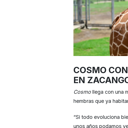
COSMO CONV
EN ZACANGO
Cosmo
llega con una m
hembras que ya habita
“Si todo evoluciona bi
unos años podamos ver