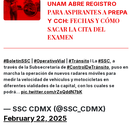
UNAM ABRE REGISTRO
PARA ASPIRANTES A
PREPA
: FECHAS Y CÓMO
Y CCH
SACAR LA CITA DEL
EXAMEN
#BoletínSSC
|
#OperativoVial
|
#Tránsito
l La
#SSC
, a
través de la Subsecretaría de
#ControlDeTránsito
, puso en
marcha la operación de nuevos radares móviles para
medir la velocidad de vehículos y motocicletas en
diferentes vialidades de la capital, con los cuales se
podrá…
pic.twitter.com/rZoQddN7bK
— SSC CDMX (@SSC_CDMX)
February 22, 2025