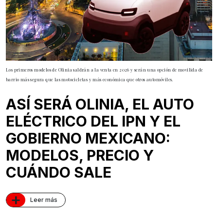
Los primeros modelos de Olinia saldrán a la venta en 2026 y serán una opción de movilida de
barrio más segura que las motocicletas y más económica que otros automóviles.
ASÍ SERÁ OLINIA, EL AUTO
ELÉCTRICO DEL IPN Y EL
GOBIERNO MEXICANO:
MODELOS, PRECIO Y
CUÁNDO SALE
+
Leer más