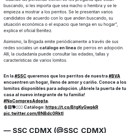
buscando, si les importa que sea macho o hembra y se le
empieza a mostrar a los perritos. Se le presentan varios
candidatos de acuerdo con lo que anden buscando, su
situación económica o el espacio que tenga en su hogar”,
explica el oficial Benítez.
Asimismo, la Brigada emite periódicamente a través de sus
redes sociales un
catálogo en línea
de perros en adopción.
Allí, la ciudadanía puede consultar las edades, tallas y
características de varios lomitos.
En la
#SSC
queremos que los perritos de nuestra
#BVA
encuentren un hogar, lleno de amor y cariño. Conoce a los
lomitos disponibles para adopción. ¡Ábrele la puerta de tu
casa al nuevo integrante de tu familia!
#NoCompresAdopta
.
👮🏻🐕👮🏻‍♂️️ Catálogo:
https://t.co/BtgKyGwpkR
pic.twitter.com/8NBdc0RktI
— SSC CDMX (@SSC_CDMX)