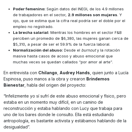
Poder femenino:
Según datos del INEGI, de los 4.9 millones
de trabajadores en el sector,
2.9 millones son mujeres
. Y
ojo, que se estima que la cifra real podría ser el doble por el
empleo no registrado.
La brecha salarial:
Mientras los hombres en el sector F&B
perciben un promedio de $6,380, las mujeres ganan cerca de
$5,310, a pesar de ser el 59.9% de la fuerza laboral.
Normalización del abuso:
Desde el
burnout
y la rotación
masiva hasta casos de acoso y abuso emocional que
muchas veces se quedan callados “por amor al arte”.
En entrevista con
Chilango
,
Audrey
Hands
, quien junto a Lucía
Espinosa, puso manos a la obra y crearon
Brindemos
Bienestar
, habla del origen del proyecto:
“Infelizmente yo sí sufrí de este abuso emocional y físico, pero
estaba en un momento muy difícil, en un camino de
reconstrucción y estaba hablando con Lucy que trabaja para
uno de los bares donde le consulto. Ella está estudiando
antropología, es bastante activista y estábamos hablando de la
desigualdad”.