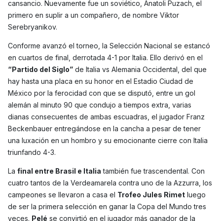
cansancio. Nuevamente fue un soviético, Anatoli Puzach, el
primero en suplir a un compañero, de nombre Viktor
Serebryanikov.
Conforme avanzó el torneo, la Selección Nacional se estancó
en cuartos de final, derrotada 4-1 por Italia. Ello derivó en el
“Partido del Siglo”
de Italia vs Alemania Occidental, del que
hay hasta una placa en su honor en el Estadio Ciudad de
México por la ferocidad con que se disputó, entre un gol
alemán al minuto 90 que condujo a tiempos extra, varias
dianas consecuentes de ambas escuadras, el jugador Franz
Beckenbauer entregándose en la cancha a pesar de tener
una luxación en un hombro y su emocionante cierre con Italia
triunfando 4-3.
La
final entre Brasil e Italia
también fue trascendental. Con
cuatro tantos de la Verdeamarela contra uno de la Azzurra, los
campeones se llevaron a casa el
Trofeo Jules Rimet
luego
de ser la primera selección en ganar la Copa del Mundo tres
veces.
Pelé
se convirtió en el jugador más ganador de la