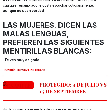
A continuación te presentamos una serie de frases que a
cualquier enamorado le gusta escuchar cotidianamente,
aunque no sean verdad
.
LAS MUJERES, DICEN LAS
MALAS LENGUAS,
PREFIEREN LAS SIGUIENTES
MENTIRILLAS BLANCAS:
-Te ves muy delgada
TAMBIÉN TE PUEDE INTERESAR
PROTEGIDO: 4 DE JULIO VS
15 DE SEPTIEMBRE
-En lo primero que me fijo de una mujer es en sus ojos