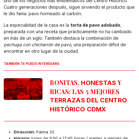
uno de los negocios más emblemáticos del Centro Histórico.
Cuatro generaciones después, sigue sirviendo el producto que
le dio fama: pavo horneado al carbón.
La especialidad de la casa es la
torta de pavo adobado
,
preparada con una receta que prácticamente no ha cambiado
en más de un siglo. También destaca la combinación de
pechuga con chicharrón de pavo
, una preparación difícil de
encontrar en otro lugar de la ciudad.
TAMBIÉN TE PUEDE INTERESARS
BONITAS,
Y
HONESTAS
RICAS: LAS 5 MEJORES
TERRAZAS DEL CENTRO
HISTÓRICO CDMX
Dirección:
Palma 32
Horario:
lunes de 9:00 a 17:45 horas / martes a viernes de