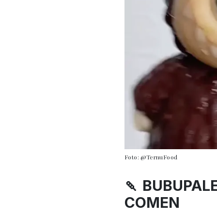
Foto: @TernuFood
🍡 BUBUPAL
COMEN