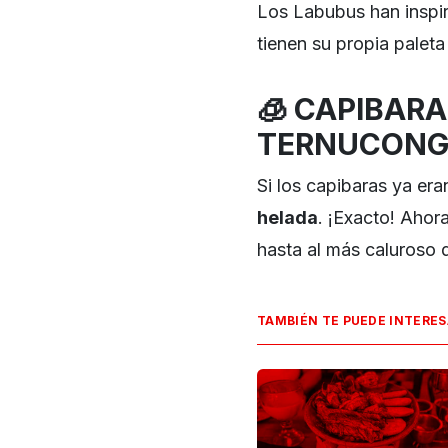
Los Labubus han inspir
tienen su propia paleta
🧊
CAPIBARA
TERNUCONG
Si los capibaras ya er
helada
. ¡Exacto! Ahor
hasta al más caluroso d
TAMBIÉN TE PUEDE INTERE