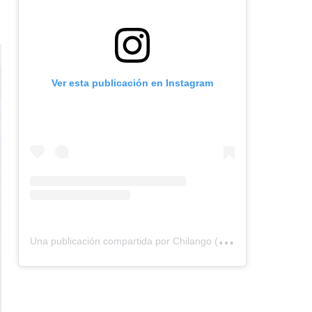
Ver esta publicación en Instagram
U
na publicación compartida por Chilango (@chilangocom)