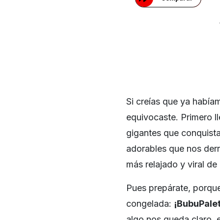
Si creías que ya habíam
equivocaste. Primero l
gigantes que conquistar
adorables que nos derri
más relajado y viral de l
Pues prepárate, porque
congelada:
¡BubuPale
algo nos queda claro, 