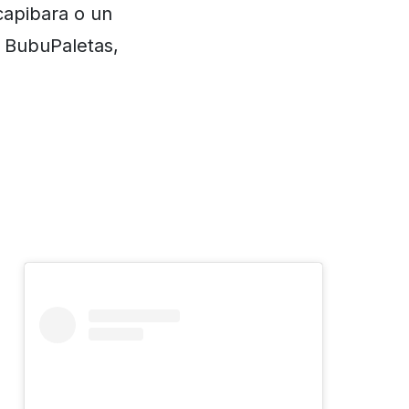
capibara o un
s BubuPaletas,