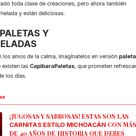
ado toda clase de creaciones, pero ahora también
 helada y están deliciosas.
PALETAS Y
ELADAS
an los amos de la calma, imagínatelos en versión
paleta
a existen las
CapibaraPaletas
, que prometen refresca
e los días.
SAR
¡JUGOSAS Y SABROSAS! ESTAS SON LAS
CON MÁ
CARNITAS ESTILO MICHOACÁN
DE 40 AÑOS DE HISTORIA QUE DEBES