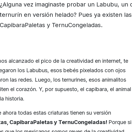
¿Alguna vez imaginaste probar un Labubu, un 
ternurín en versión helado? Pues ya existen la
CapibaraPaletas y TernuCongeladas.
os alcanzado el pico de la creatividad en internet, te
legaron los Labubus, esos bebés pixelados con ojos
on las redes. Luego, los ternurines, esos animalitos
ten el corazón. Y, por supuesto, el capibara, el animal
a historia.
 ahora todas estas criaturas tienen su versión
tas, CapibaraPaletas y TernuCongeladas!
Porque si
es que los mexicanos somos reyes de la creatividad,