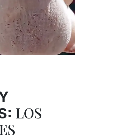
Y
LOS
S:
ES