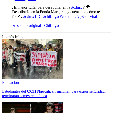
¿El mejor lugar para desayunar en la
#cdmx
? 🤔
Descúbrelo en la Fonda Margarita y cuéntanos cómo te
fue 🤤
#cdmx🇲🇽
#chilango
#comida
#fypシ゚viral
♬ sonido original - Chilango
Lo más leído
Educación
Estudiantes del
CCH
Naucalpan
marchan para exigir seguridad;
terminarán semestre en línea