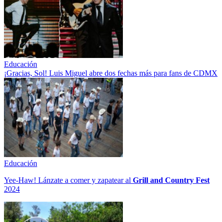
Educación
¡Gracias, Sol! Luis Miguel abre dos fechas más para fans de CDMX
Educación
Yee-Haw! Lánzate a comer y zapatear al
Grill and Country Fest
2024