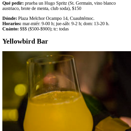
Qué pedir:
prueba un Hugo Spritz (St. Germain, vino blanco
austriaco, brote de menta, club soda), $150
Dónde:
Plaza Melchor Ocampo 14, Cuauhtémoc.
Horarios:
mar-miér: 9-00 h; jue-sáb: 9-2 h; dom: 13-20 h.
Cuánto:
$$$ ($500-$900); tc: todas
Yellowbird Bar