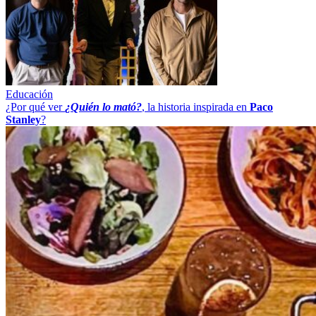
Educación
¿Por qué ver
¿Quién lo mató?
, la historia inspirada en
Paco
Stanley
?