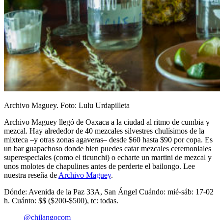
Archivo Maguey. Foto: Lulu Urdapilleta
Archivo Maguey llegó de Oaxaca a la ciudad al ritmo de cumbia y
mezcal. Hay alrededor de 40 mezcales silvestres chulísimos de la
mixteca –y otras zonas agaveras– desde $60 hasta $90 por copa. Es
un bar guapachoso donde bien puedes catar mezcales ceremoniales
superespeciales (como el ticunchi) o echarte un martini de mezcal y
unos molotes de chapulines antes de perderte el bailongo. Lee
nuestra reseña de
Archivo Maguey
.
Dónde: Avenida de la Paz 33A, San Ángel Cuándo: mié-sáb: 17-02
h. Cuánto: $$ ($200-$500), tc: todas.
@chilangocom