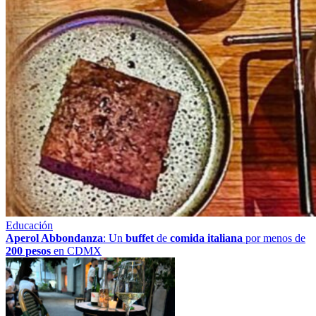
Educación
Aperol Abbondanza
: Un
buffet
de
comida italiana
por menos de
200 pesos
en CDMX