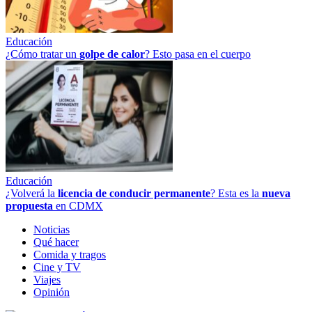
Educación
¿Cómo tratar un
golpe
de
calor
? Esto pasa en el cuerpo
Educación
¿Volverá la
licencia de conducir permanente
? Esta es la
nueva
propuesta
en CDMX
Noticias
Qué hacer
Comida y tragos
Cine y TV
Viajes
Opinión