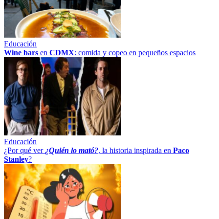
Educación
Wine bars
en
CDMX
: comida y copeo en pequeños espacios
Educación
¿Por qué ver
¿Quién lo mató?
, la historia inspirada en
Paco
Stanley
?