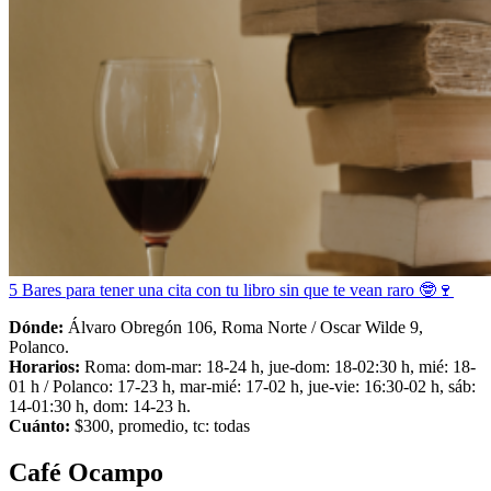
5 Bares para tener una cita con tu libro sin que te vean raro 🤓🍷
Dónde:
Álvaro Obregón 106, Roma Norte / Oscar Wilde 9,
Polanco.
Horarios:
Roma: dom-mar: 18-24 h, jue-dom: 18-02:30 h, mié: 18-
01 h / Polanco: 17-23 h, mar-mié: 17-02 h, jue-vie: 16:30-02 h, sáb:
14-01:30 h, dom: 14-23 h.
Cuánto:
$300, promedio, tc: todas
Café Ocampo