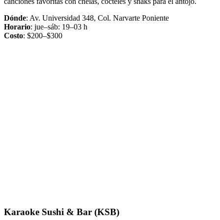
canciones favoritas con chelas, cocteles y snaks para el antojo.
Dónde
: Av. Universidad 348, Col. Narvarte Poniente
Horario
: jue–sáb: 19–03 h
Costo
: $200–$300
Karaoke Sushi & Bar (KSB)