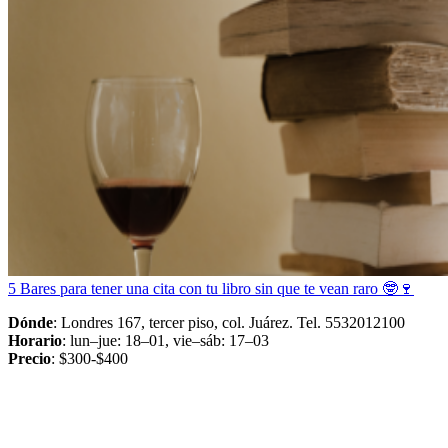
5 Bares para tener una cita con tu libro sin que te vean raro 🤓🍷
Dónde
: Londres 167, tercer piso, col. Juárez. Tel. 5532012100
Horario
: lun–jue: 18–01, vie–sáb: 17–03
Precio
: $300-$400