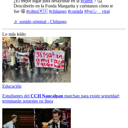
¿El mejor lugar para desayunar en la
#cdmx
? 🤔
Descúbrelo en la Fonda Margarita y cuéntanos cómo te
fue 🤤
#cdmx🇲🇽
#chilango
#comida
#fypシ゚viral
♬ sonido original - Chilango
Lo más leído
Educación
Estudiantes del
CCH
Naucalpan
marchan para exigir seguridad;
terminarán semestre en línea