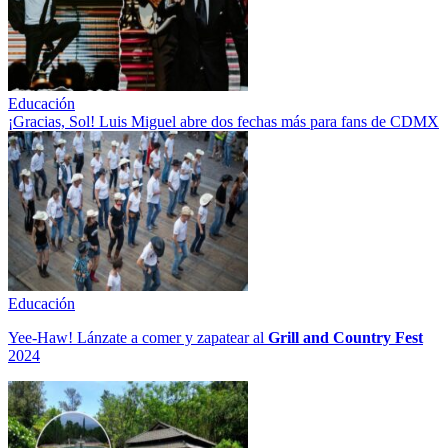
Educación
¡Gracias, Sol! Luis Miguel abre dos fechas más para fans de CDMX
Educación
Yee-Haw! Lánzate a comer y zapatear al
Grill and Country Fest
2024