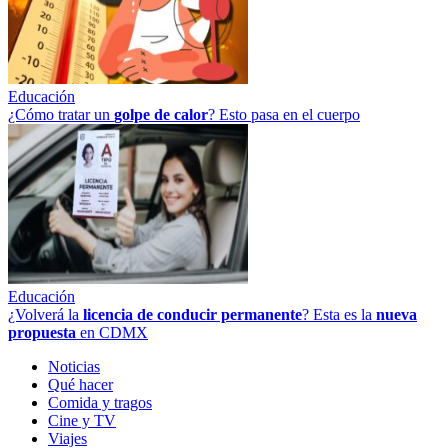
Educación
¿Cómo tratar un
golpe
de
calor
? Esto pasa en el cuerpo
Educación
¿Volverá la
licencia de conducir permanente
? Esta es la
nueva
propuesta
en CDMX
Noticias
Qué hacer
Comida y tragos
Cine y TV
Viajes