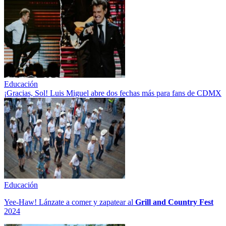
Educación
¡Gracias, Sol! Luis Miguel abre dos fechas más para fans de CDMX
Educación
Yee-Haw! Lánzate a comer y zapatear al
Grill and Country Fest
2024