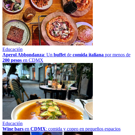
Educación
Aperol Abbondanza
: Un
buffet
de
comida italiana
por menos de
200 pesos
en CDMX
Educación
Wine bars
en
CDMX
: comida y copeo en pequeños espacios