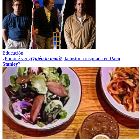
Educación
¿Por qué ver
¿Quién lo mató?
, la historia inspirada en
Paco
Stanley
?