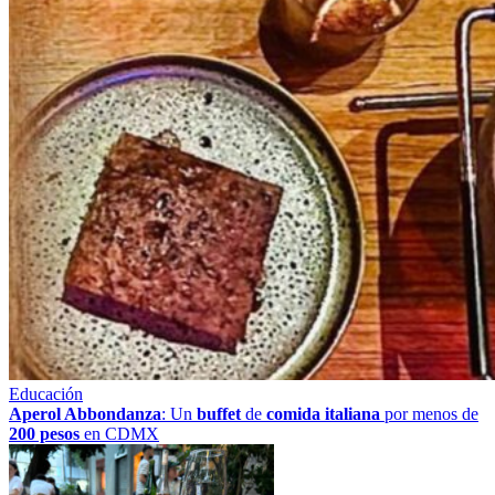
Educación
Aperol Abbondanza
: Un
buffet
de
comida italiana
por menos de
200 pesos
en CDMX