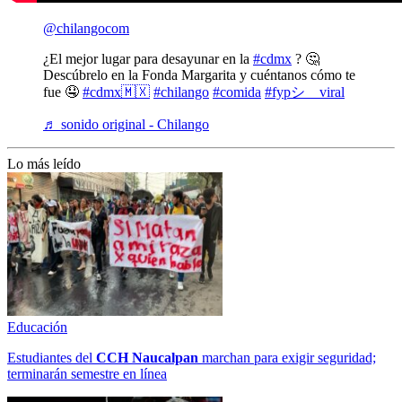
@chilangocom
¿El mejor lugar para desayunar en la
#cdmx
? 🤔
Descúbrelo en la Fonda Margarita y cuéntanos cómo te
fue 🤤
#cdmx🇲🇽
#chilango
#comida
#fypシ゚viral
♬ sonido original - Chilango
Lo más leído
Educación
Estudiantes del
CCH
Naucalpan
marchan para exigir seguridad;
terminarán semestre en línea