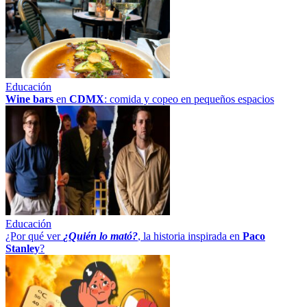
Educación
Wine bars
en
CDMX
: comida y copeo en pequeños espacios
Educación
¿Por qué ver
¿Quién lo mató?
, la historia inspirada en
Paco
Stanley
?