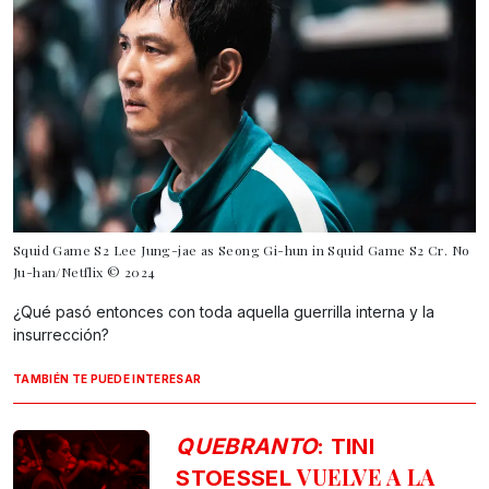
Squid Game S2 Lee Jung-jae as Seong Gi-hun in Squid Game S2 Cr. No
Ju-han/Netflix © 2024
¿Qué pasó entonces con toda aquella guerrilla interna y la
insurrección?
TAMBIÉN TE PUEDE INTERESAR
QUEBRANTO
: TINI
VUELVE A LA
STOESSEL