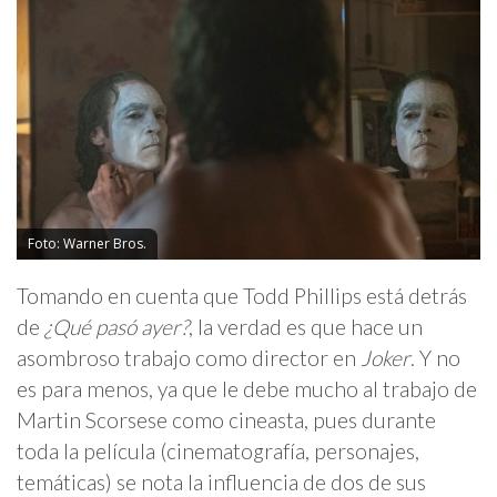
Foto: Warner Bros.
Tomando en cuenta que Todd Phillips está detrás
de
¿Qué pasó ayer?
, la verdad es que hace un
asombroso trabajo como director en
Joker
. Y no
es para menos, ya que le debe mucho al trabajo de
Martin Scorsese como cineasta, pues durante
toda la película (cinematografía, personajes,
temáticas) se nota la influencia de dos de sus