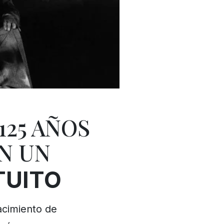
125 AÑOS
N UN
TUITO
acimiento de