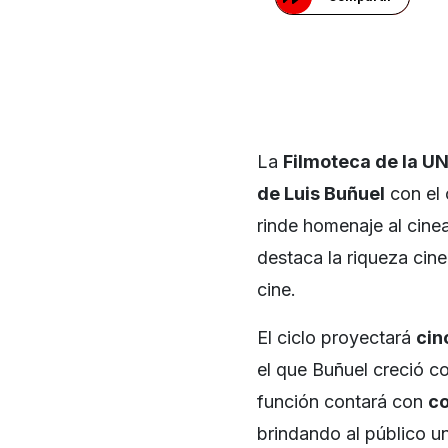
La
Filmoteca de la 
de Luis Buñuel
con el 
rinde homenaje al cine
destaca la riqueza cin
cine.
El ciclo proyectará
cin
el que Buñuel creció c
función contará con
co
brindando al público u