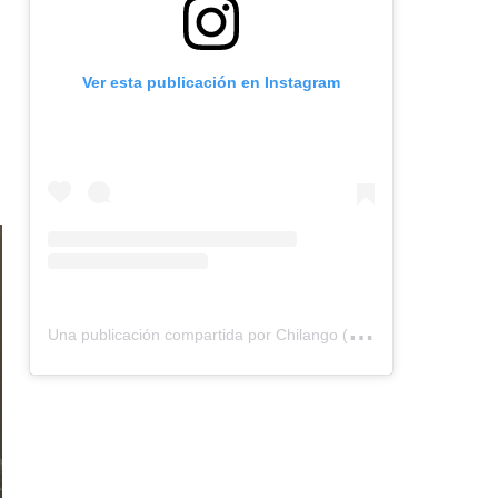
Ver esta publicación en Instagram
U
na publicación compartida por Chilango (@chilangocom)