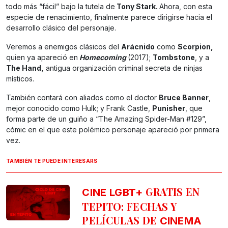
todo más “fácil” bajo la tutela de
Tony Stark.
Ahora, con esta
especie de renacimiento, finalmente parece dirigirse hacia el
desarrollo clásico del personaje.
Veremos a enemigos clásicos del
Arácnido
como
Scorpion,
quien ya apareció en
Homecoming
(2017);
Tombstone
, y a
The Hand,
antigua organización criminal secreta de ninjas
místicos.
También contará con aliados como el doctor
Bruce Banner
,
mejor conocido como Hulk; y Frank Castle,
Punisher
, que
forma parte de un guiño a “The Amazing Spider-Man #129”,
cómic en el que este polémico personaje apareció por primera
vez.
TAMBIÉN TE PUEDE INTERESARS
GRATIS EN
CINE LGBT+
TEPITO: FECHAS Y
PELÍCULAS DE
CINEMA