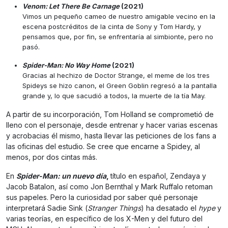
Venom: Let There Be Carnage
(2021)
Vimos un pequeño cameo de nuestro amigable vecino en la
escena postcréditos de la cinta de Sony y Tom Hardy, y
pensamos que, por fin, se enfrentaría al simbionte, pero no
pasó.
Spider-Man: No Way Home
(2021)
Gracias al hechizo de Doctor Strange, el meme de los tres
Spideys se hizo canon, el Green Goblin regresó a la pantalla
grande y, lo que sacudió a todos, la muerte de la tía May.
A partir de su incorporación, Tom Holland se comprometió de
lleno con el personaje, desde entrenar y hacer varias escenas
y acrobacias él mismo, hasta llevar las peticiones de los fans a
las oficinas del estudio. Se cree que encarne a Spidey, al
menos, por dos cintas más.
En
Spider-Man: un nuevo día
,
título en español, Zendaya y
Jacob Batalon, así como Jon Bernthal y Mark Ruffalo retoman
sus papeles. Pero la curiosidad por saber qué personaje
interpretará Sadie Sink (
Stranger Things
) ha desatado el
hype
y
varias teorías, en específico de los X-Men y del futuro del