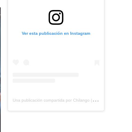
Ver esta publicación en Instagram
U
na publicación compartida por Chilango (@chilangocom)