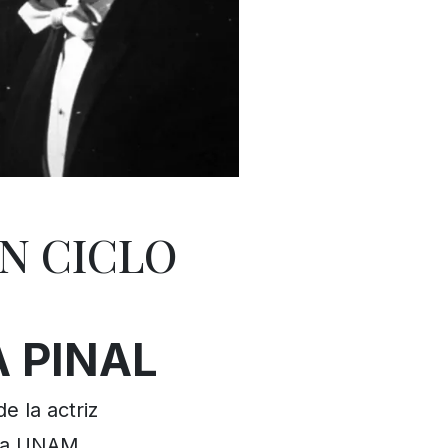
N CICLO
 PINAL
e la actriz
 la UNAM.