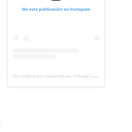
Ver esta publicación en Instagram
U
na publicación compartida por Chilango (@chilangocom)