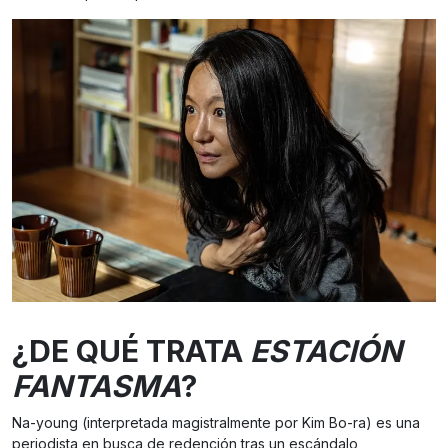
¿DE QUÉ TRATA
ESTACIÓN
FANTASMA
?
Na-young (interpretada magistralmente por Kim Bo-ra) es una
periodista en busca de redención tras un escándalo