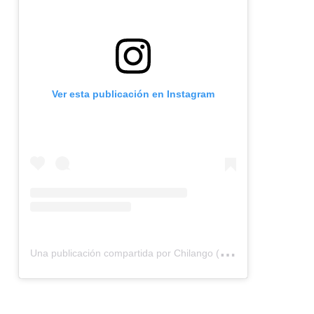
Ver esta publicación en Instagram
U
na publicación compartida por Chilango (@chilangocom)