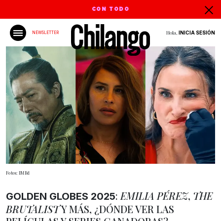
CON TODO
Hola,
INICIA SESIÓN
NEWSLETTER
Fotos: IMBd
:
EMILIA PÉREZ
,
THE
GOLDEN GLOBES 2025
BRUTALIST
Y MÁS, ¿DÓNDE VER LAS