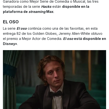
Ganadora como Mejor Serie de Comedia o Musical, las tres
temporadas de la serie
Hacks
están
disponible en la
plataforma de
streaming
Max
.
EL OSO
La serie
El oso
continúa como una de las favoritas, en esta
entrega 82 de los Golden Globes, Jeremy Allen-White obtuvo
el premio a Mejor Actor de Comedia.
El oso
está disponible en
Disney+
.