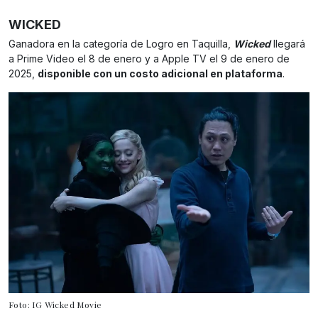
WICKED
Ganadora en la categoría de Logro en Taquilla,
Wicked
llegará
a Prime Video el 8 de enero y a Apple TV el 9 de enero de
2025,
disponible con un costo adicional en plataforma
.
Foto: IG Wicked Movie