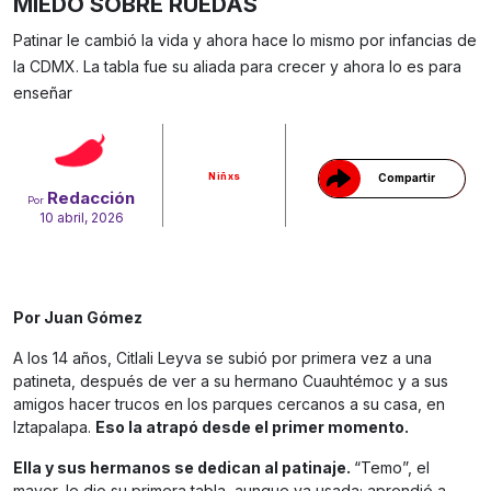
MIEDO SOBRE RUEDAS
Patinar le cambió la vida y ahora hace lo mismo por infancias de
la CDMX. La tabla fue su aliada para crecer y ahora lo es para
Gracias!
enseñar
Niñxs
Compartir
Redacción
Por
10 abril, 2026
Por Juan Gómez
A los 14 años, Citlali Leyva se subió por primera vez a una
patineta, después de ver a su hermano Cuauhtémoc y a sus
amigos hacer trucos en los parques cercanos a su casa, en
Iztapalapa.
Eso la atrapó desde el primer momento.
Ella y sus hermanos se dedican al patinaje.
“Temo”, el
mayor, le dio su primera tabla, aunque ya usada; aprendió a