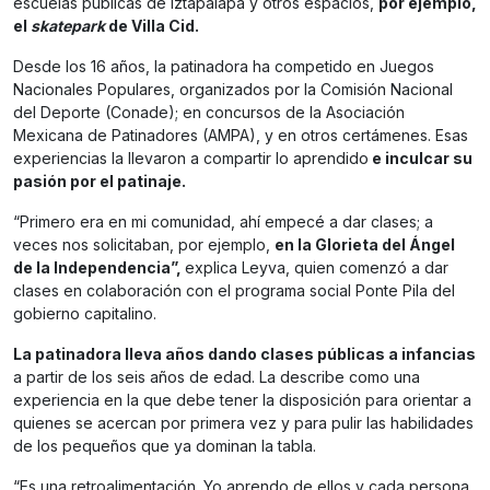
escuelas públicas de Iztapalapa y otros espacios,
por ejemplo,
el
skatepark
de Villa Cid.
Desde los 16 años, la patinadora ha competido en Juegos
Nacionales Populares, organizados por la Comisión Nacional
del Deporte (Conade); en concursos de la Asociación
Mexicana de Patinadores (AMPA), y en otros certámenes. Esas
experiencias la llevaron a compartir lo aprendido
e inculcar su
pasión por el patinaje.
“Primero era en mi comunidad, ahí empecé a dar clases; a
veces nos solicitaban, por ejemplo,
en la Glorieta del Ángel
de la Independencia”,
explica Leyva, quien comenzó a dar
clases en colaboración con el programa social Ponte Pila del
gobierno capitalino.
La patinadora lleva años dando clases públicas a infancias
a partir de los seis años de edad. La describe como una
experiencia en la que debe tener la disposición para orientar a
quienes se acercan por primera vez y para pulir las habilidades
de los pequeños que ya dominan la tabla.
“Es una retroalimentación. Yo aprendo de ellos y cada persona