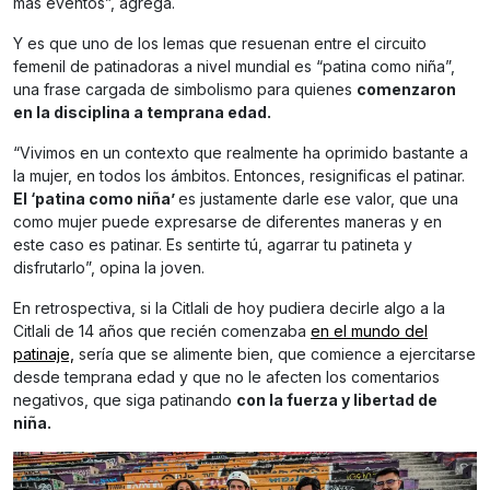
más eventos”, agrega.
Y es que uno de los lemas que resuenan entre el circuito
femenil de patinadoras a nivel mundial es “patina como niña”,
una frase cargada de simbolismo para quienes
comenzaron
en la disciplina a temprana edad.
“Vivimos en un contexto que realmente ha oprimido bastante a
la mujer, en todos los ámbitos. Entonces, resignificas el patinar.
El ‘patina como niña’
es justamente darle ese valor, que una
como mujer puede expresarse de diferentes maneras y en
este caso es patinar. Es sentirte tú, agarrar tu patineta y
disfrutarlo”, opina la joven.
En retrospectiva, si la Citlali de hoy pudiera decirle algo a la
Citlali de 14 años que recién comenzaba
en el mundo del
patinaje,
sería que se alimente bien, que comience a ejercitarse
desde temprana edad y que no le afecten los comentarios
negativos, que siga patinando
con la fuerza y libertad de
niña.