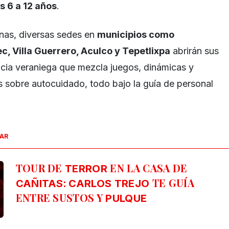
s 6 a 12 años
.
nas, diversas sedes en
municipios como
, Villa Guerrero, Aculco y Tepetlixpa
abrirán sus
ncia veraniega que mezcla juegos, dinámicas y
s sobre autocuidado, todo bajo la guía de personal
SAR
TOUR DE
EN LA CASA DE
TERROR
:
TE GUÍA
CAÑITAS
CARLOS TREJO
ENTRE SUSTOS Y
PULQUE