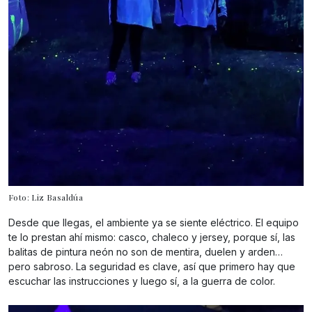
Foto: Liz Basaldúa
Desde que llegas, el ambiente ya se siente eléctrico. El equipo
te lo prestan ahí mismo: casco, chaleco y jersey, porque sí, las
balitas de pintura neón no son de mentira, duelen y arden…
pero sabroso. La seguridad es clave, así que primero hay que
escuchar las instrucciones y luego sí, a la guerra de color.