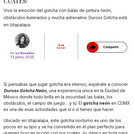
CUATES!
Vive la emoción del gotcha con balas de pintura neón,
Gracias!
obstáculos iluminados y mucha adrenalina. Duross Gotcha está
en Iztapalapa.
Qué
Compartir
hacer
Por
Liz Basaldúa
13 junio, 2025
Si pensabas que jugar gotcha era intenso, espérate a conocer
Duross Gotcha Neón
,
una experiencia única en la Ciudad de
México donde todo brilla en la oscuridad: las balas, los
obstáculos, el campo de juego… y tú. El
gotcha neón
en CDMX
es una de esas actividades que sí o sí tienes que hacer.
Ubicado en Iztapalapa, este gotcha nocturno es uno de los
pocos en su tipo y se ha convertido en el plan perfecto para
quienes buscan acción con sus cuates, su
date
o en bola para