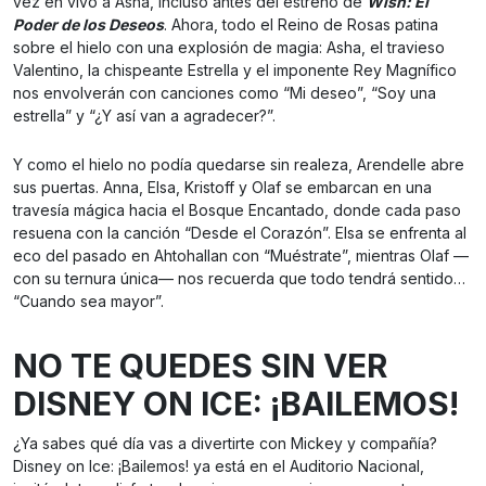
vez en vivo a Asha, incluso antes del estreno de
Wish: El
Poder de los Deseos
. Ahora, todo el Reino de Rosas patina
sobre el hielo con una explosión de magia: Asha, el travieso
Valentino, la chispeante Estrella y el imponente Rey Magnífico
nos envolverán con canciones como “Mi deseo”, “Soy una
estrella” y “¿Y así van a agradecer?”.
Y como el hielo no podía quedarse sin realeza, Arendelle abre
sus puertas. Anna, Elsa, Kristoff y Olaf se embarcan en una
travesía mágica hacia el Bosque Encantado, donde cada paso
resuena con la canción “Desde el Corazón”. Elsa se enfrenta al
eco del pasado en Ahtohallan con “Muéstrate”, mientras Olaf —
con su ternura única— nos recuerda que todo tendrá sentido…
“Cuando sea mayor”.
NO TE QUEDES SIN VER
DISNEY ON ICE: ¡BAILEMOS!
¿Ya sabes qué día vas a divertirte con Mickey y compañía?
Disney on Ice: ¡Bailemos! ya está en el Auditorio Nacional,