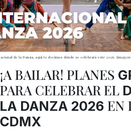
rnacional de la Danza, aquí te decimos dónde se celebrará este 2026. (imagen 
¡A BAILAR! PLANES
G
PARA CELEBRAR EL
D
EN 
LA DANZA 2026
CDMX