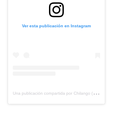
Ver esta publicación en Instagram
U
na publicación compartida por Chilango (@chilangocom)
n