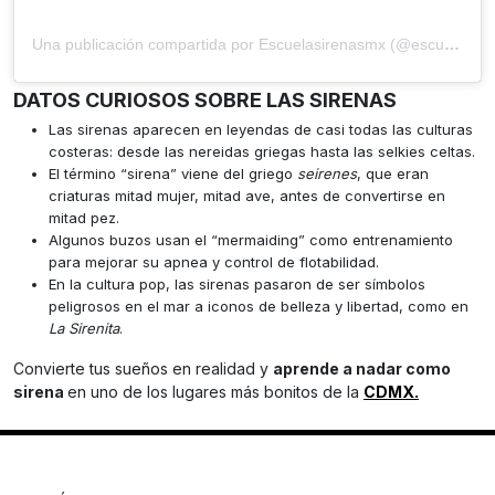
Una publicación compartida por Escuelasirenasmx (@escuelasirenasmx)
DATOS CURIOSOS SOBRE LAS SIRENAS
Las sirenas aparecen en leyendas de casi todas las culturas
costeras: desde las nereidas griegas hasta las selkies celtas.
El término “sirena” viene del griego
seirenes
, que eran
criaturas mitad mujer, mitad ave, antes de convertirse en
mitad pez.
Algunos buzos usan el “mermaiding” como entrenamiento
para mejorar su apnea y control de flotabilidad.
En la cultura pop, las sirenas pasaron de ser símbolos
peligrosos en el mar a iconos de belleza y libertad, como en
La Sirenita
.
Convierte tus sueños en realidad y
aprende a nadar como
sirena
en uno de los lugares más bonitos de la
CDMX.