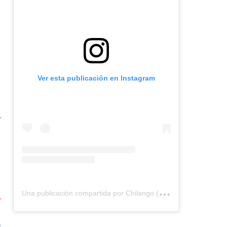
Ver esta publicación en Instagram
U
na publicación compartida por Chilango (@chilangocom)