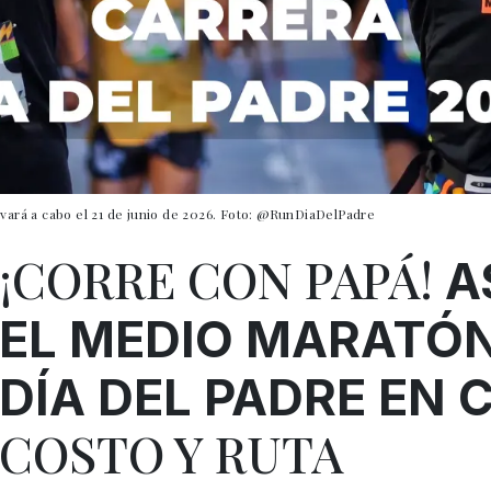
evará a cabo el 21 de junio de 2026. Foto: @RunDiaDelPadre
¡CORRE CON PAPÁ!
A
EL MEDIO MARATÓN
DÍA DEL PADRE EN 
COSTO Y RUTA