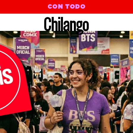
CON TODO
eeves Touch My Elbows