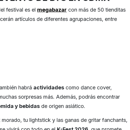
el festival es el
megabazar
con más de 50 tienditas
cerán artículos de diferentes agrupaciones, entre
También habrá
actividades
como dance cover,
 muchas sorpresas más. Además, podrás encontrar
mida y bebidas
de origen asiático.
 morado, tu lightstick y las ganas de gritar fanchants,
se vivirá con todo en el
K-Fest 2026
, que promete