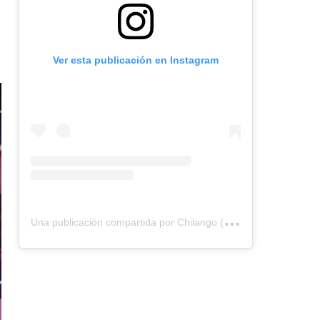
Ver esta publicación en Instagram
U
na publicación compartida por Chilango (@chilangocom)