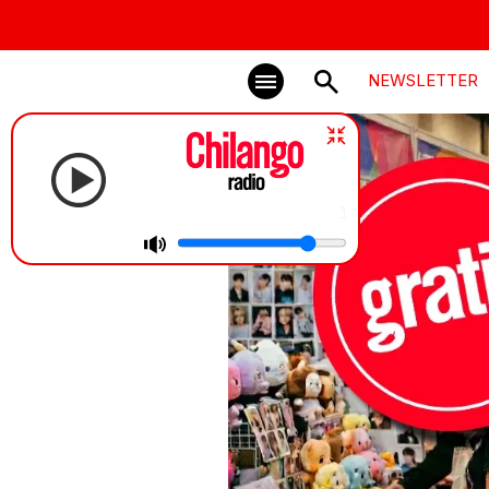
NEWSLETTER
1tbsp Feat. Mora y los Metegoles | Sl