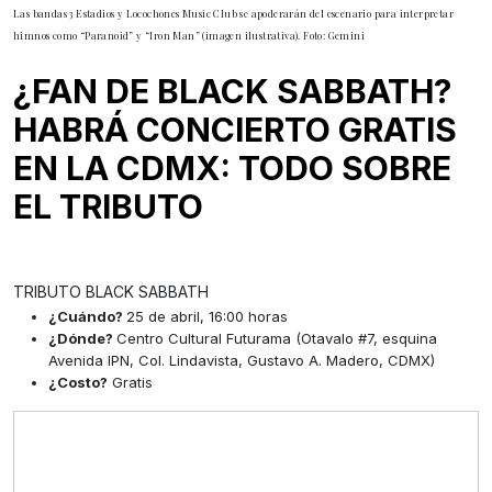
Las bandas 3 Estadios y Locochones Music Club se apoderarán del escenario para interpretar
himnos como “Paranoid” y “Iron Man” (imagen ilustrativa). Foto: Gemini
¿FAN DE BLACK SABBATH?
HABRÁ CONCIERTO GRATIS
EN LA CDMX: TODO SOBRE
EL TRIBUTO
TRIBUTO BLACK SABBATH
¿Cuándo?
25 de abril, 16:00 horas
¿Dónde?
Centro Cultural Futurama (Otavalo #7, esquina
Avenida IPN, Col. Lindavista, Gustavo A. Madero, CDMX)
¿Costo?
Gratis