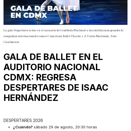
La gala Despertares reúne en el escenario del Auditorio Nacional a las estrellas más grandes de
compañías internacionales como el American Ballet Theatre y el Teatro Mariinsky. Foto:
Cuartoscuro
GALA DE BALLET EN EL
AUDITORIO NACIONAL
CDMX: REGRESA
DESPERTARES DE ISAAC
HERNÁNDEZ
DESPERTARES 2026
¿Cuándo?
sábado 29 de agosto, 20:30 horas