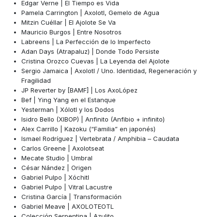
Edgar Verne | El Tiempo es Vida
Pamela Carrington | Axolotl, Gemelo de Agua
Mitzin Cuéllar | El Ajolote Se Va
Mauricio Burgos | Entre Nosotros
Labreens | La Perfección de lo Imperfecto
Adan Days (Atrapaluz) | Donde Todo Persiste
Cristina Orozco Cuevas | La Leyenda del Ajolote
Sergio Jamaica | Axolotl / Uno. Identidad, Regeneración y
Fragilidad
JP Reverter by [BAMF] | Los AxoLópez
Bef | Ying Yang en el Estanque
Yesterman | Xólotl y los Dodos
Isidro Bello (XIBOP) | Anfinito (Anfibio + infinito)
Alex Carrillo | Kazoku (“Familia” en japonés)
Ismael Rodríguez | Vertebrata / Amphibia – Caudata
Carlos Greene | Axolotseat
Mecate Studio | Umbral
César Nández | Origen
Gabriel Pulpo | Xóchitl
Gabriel Pulpo | Vitral Lacustre
Cristina García | Transformación
Gabriel Meave | AXOLOTEOTL
Colección Serpentina | Azulito