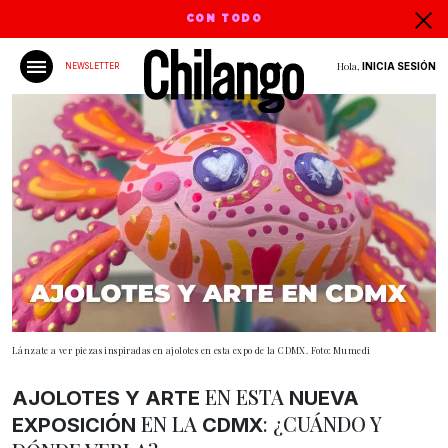
CON TODO
Hola,
INICIA SESIÓN
NEWSLETTER
Lánzate a ver piezas inspiradas en ajolotes en esta expo de la CDMX. Foto: Mumedi
EN ESTA
AJOLOTES Y ARTE
NUEVA
EN LA
: ¿CUÁNDO Y
EXPOSICIÓN
CDMX