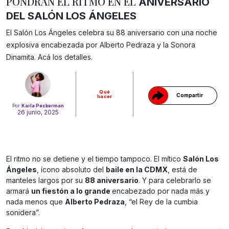
PONDRÁN EL RITMO EN EL
ANIVERSARIO
DEL SALÓN LOS ÁNGELES
El Salón Los Ángeles celebra su 88 aniversario con una noche
Gracias!
explosiva encabezada por Alberto Pedraza y la Sonora
Dinamita. Acá los detalles.
Qué
Compartir
hacer
Por
Karla Peckerman
26 junio, 2025
El ritmo no se detiene y el tiempo tampoco. El mítico
Salón Los
Ángeles
, ícono absoluto del
baile en la CDMX
, está de
manteles largos por su
88 aniversario
. Y para celebrarlo se
armará
un fiestón a lo grande
encabezado por nada más y
nada menos que
Alberto Pedraza
, “el Rey de la cumbia
sonidera”.