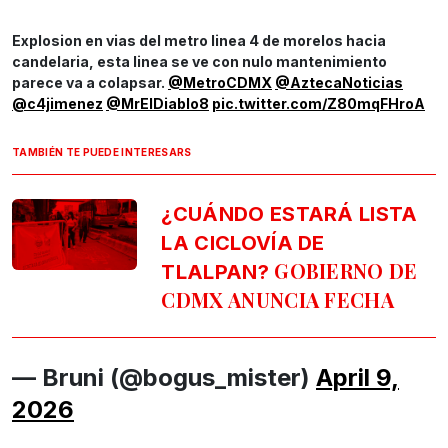
Explosion en vias del metro linea 4 de morelos hacia
candelaria, esta linea se ve con nulo mantenimiento
parece va a colapsar.
@MetroCDMX
@AztecaNoticias
@c4jimenez
@MrElDiablo8
pic.twitter.com/Z80mqFHroA
TAMBIÉN TE PUEDE INTERESARS
¿CUÁNDO ESTARÁ LISTA
LA CICLOVÍA DE
GOBIERNO DE
TLALPAN?
CDMX ANUNCIA FECHA
— Bruni (@bogus_mister)
April 9,
2026