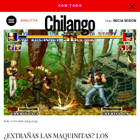
CON TODO
Hola,
INICIA SESIÓN
NEWSLETTER
Foto: www.snk-corp.co.jp
¿EXTRAÑAS LAS MAQUINITAS? LOS