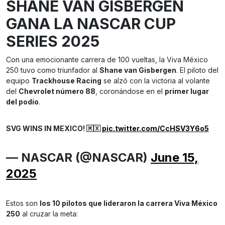
SHANE VAN GISBERGEN
GANA LA NASCAR CUP
SERIES 2025
Con una emocionante carrera de 100 vueltas, la Viva México
250 tuvo como triunfador al
Shane van Gisbergen
. El piloto del
equipo
Trackhouse Racing
se alzó con la victoria al volante
del
Chevrolet número 88
, coronándose en el
primer lugar
del podio
.
SVG WINS IN MEXICO! 🇲🇽
pic.twitter.com/CcHSV3Y6o5
— NASCAR (@NASCAR)
June 15,
2025
Estos son
los 10 pilotos que lideraron la carrera Viva México
250
al cruzar la meta: