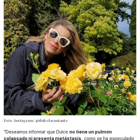
Foto: Instagram/ @dulcelacantante
“Deseamos informar que Dulce
no tiene un pulmón
colapsado ni presenta metástasis,
como se ha especulado