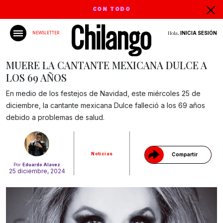
CON TODO
Hola,
INICIA SESIÓN
NEWSLETTER
MUERE LA CANTANTE MEXICANA DULCE A
LOS 69 AÑOS
En medio de los festejos de Navidad, este miércoles 25 de
Gracias!
diciembre, la cantante mexicana Dulce falleció a los 69 años
debido a problemas de salud.
Noticias
Compartir
Por
Eduardo Alavez
25 diciembre, 2024