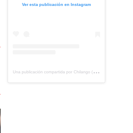
Ver esta publicación en Instagram
U
na publicación compartida por Chilango (@chilangocom)