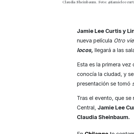
Claudia Sheinbaum. Foto: @jamieleecurt
Jamie Lee Curtis y L
nueva película
Otro vi
locos,
llegará a las sal
Esta es la primera vez
conocía la ciudad, y se
presentación se tomó
Tras el evento, que se 
Central,
Jamie Lee Cur
Claudia Sheinbaum.
En
Chilango
te contam