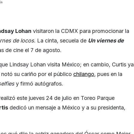
is
indsay Lohan
visitaron la CDMX para promocionar la
ernes de locos
. La cinta, secuela de
Un viernes de
as de cine el 7 de agosto.
 que Lindsay Lohan visita México; en cambio, Curtis ya
 notó su cariño por el público
chilango
, pues en la
selfies
y firmó autógrafos.
realizó este jueves 24 de julio en Toreo Parque
tis
dedicó un mensaje a México y a su presidenta,
os qué dijo la actriz ganadora del Óscar como Mejor