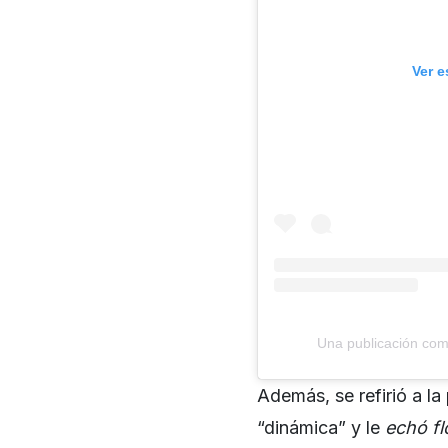
Ver e
Una publicación com
Además, se refirió a la
“dinámica” y le
echó fl