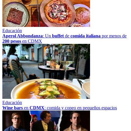
Educación
Aperol Abbondanza
: Un
buffet
de
comida italiana
por menos de
200 pesos
en CDMX
Educación
Wine bars
en
CDMX
: comida y copeo en pequeños espacios