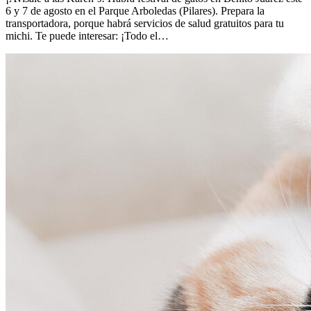
6 y 7 de agosto en el Parque Arboledas (Pilares). Prepara la
transportadora, porque habrá servicios de salud gratuitos para tu
michi. Te puede interesar: ¡Todo el…