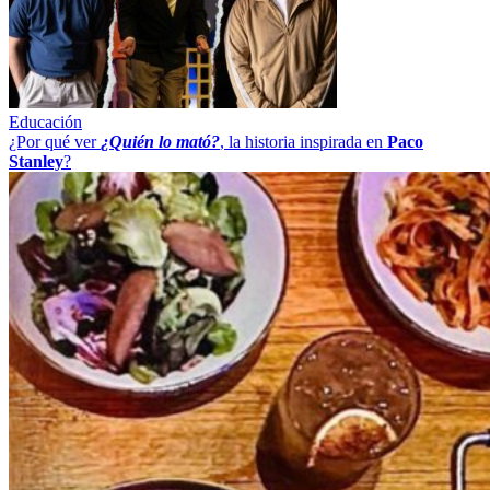
Educación
¿Por qué ver
¿Quién lo mató?
, la historia inspirada en
Paco
Stanley
?