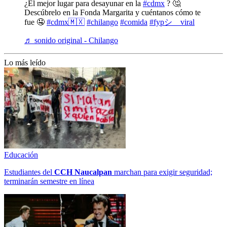
¿El mejor lugar para desayunar en la
#cdmx
? 🤔
Descúbrelo en la Fonda Margarita y cuéntanos cómo te
fue 🤤
#cdmx🇲🇽
#chilango
#comida
#fypシ゚viral
♬ sonido original - Chilango
Lo más leído
Educación
Estudiantes del
CCH
Naucalpan
marchan para exigir seguridad;
terminarán semestre en línea