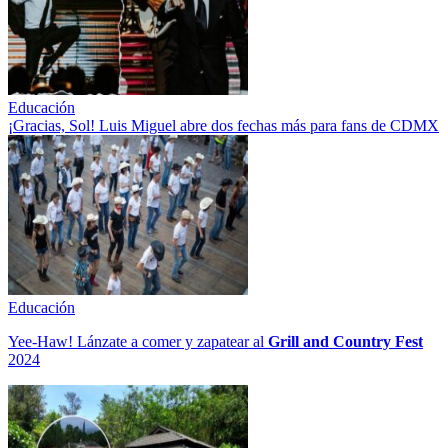
Educación
¡Gracias, Sol! Luis Miguel abre dos fechas más para fans de CDMX
Educación
Yee-Haw! Lánzate a comer y zapatear al
Grill and Country Fest
2024