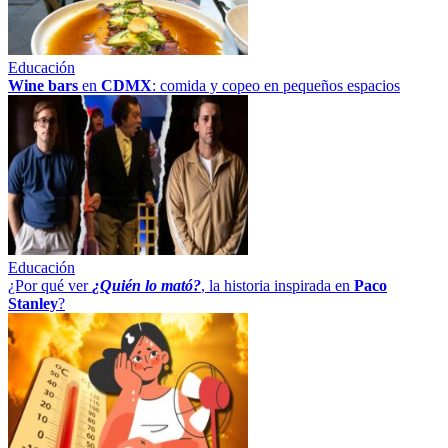
Educación
Wine bars
en
CDMX
: comida y copeo en pequeños espacios
Educación
¿Por qué ver
¿Quién lo mató?
, la historia inspirada en
Paco
Stanley
?