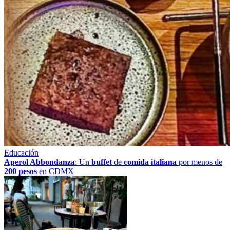
Educación
Aperol Abbondanza
: Un
buffet
de
comida italiana
por menos de
200 pesos
en CDMX